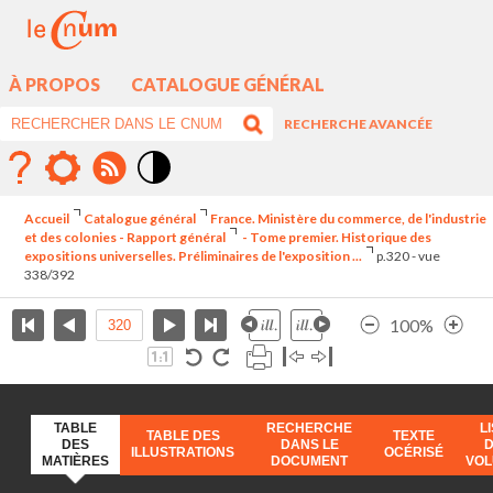
À PROPOS
CATALOGUE GÉNÉRAL
RECHERCHE AVANCÉE
Mode
contraste
Accueil
Catalogue général
France. Ministère du commerce, de l'industrie
élévé
et des colonies - Rapport général
- Tome premier. Historique des
expositions universelles. Préliminaires de l'exposition ...
p.320 - vue
338/392
100%
TABLE
RECHERCHE
L
TABLE DES
TEXTE
DES
DANS LE
ILLUSTRATIONS
OCÉRISÉ
MATIÈRES
DOCUMENT
VO