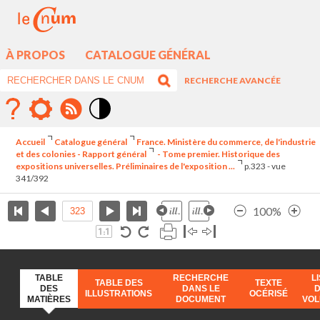
À PROPOS
CATALOGUE GÉNÉRAL
RECHERCHE AVANCÉE
Mode
contraste
Accueil
Catalogue général
France. Ministère du commerce, de l'industrie
élévé
et des colonies - Rapport général
- Tome premier. Historique des
expositions universelles. Préliminaires de l'exposition ...
p.323 - vue
341/392
100%
TABLE
RECHERCHE
L
TABLE DES
TEXTE
DES
DANS LE
ILLUSTRATIONS
OCÉRISÉ
MATIÈRES
DOCUMENT
VO