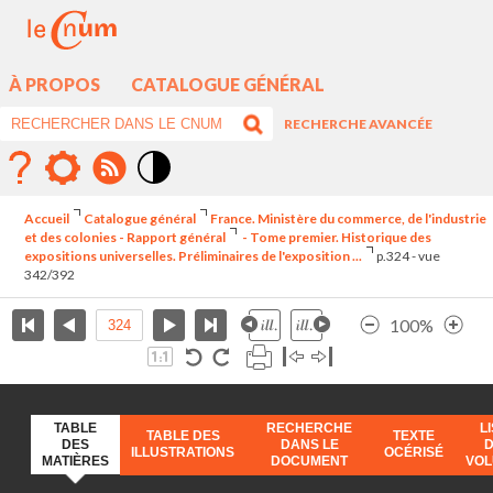
À PROPOS
CATALOGUE GÉNÉRAL
RECHERCHE AVANCÉE
Mode
contraste
Accueil
Catalogue général
France. Ministère du commerce, de l'industrie
élévé
et des colonies - Rapport général
- Tome premier. Historique des
expositions universelles. Préliminaires de l'exposition ...
p.324 - vue
342/392
100%
TABLE
RECHERCHE
L
TABLE DES
TEXTE
DES
DANS LE
ILLUSTRATIONS
OCÉRISÉ
MATIÈRES
DOCUMENT
VO