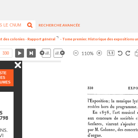
RECHERCHE AVANCÉE
et des colonies - Rapport général
- Tome premier. Historique des expositions univ
110%
ISTE
DES
LUMES
S
798
NS.
VI