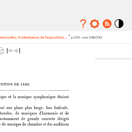
Mode
contraste
erselles. Préliminaires de l'exposition ...
p.330 - vue 348/392
élévé