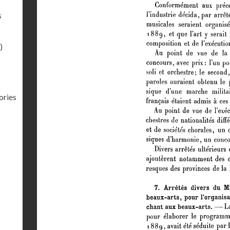
s
)
ories