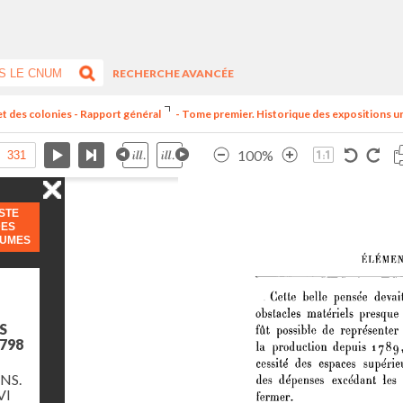
RECHERCHE AVANCÉE
et des colonies - Rapport général
- Tome premier. Historique des expositions univ
100%
ISTE
DES
LUMES
S
798
NS.
VI