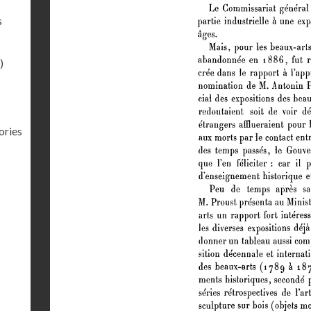
s
)
ories