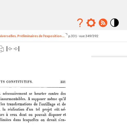
Mode
contraste
erselles. Préliminaires de l'exposition ...
p.331 - vue 349/392
élévé