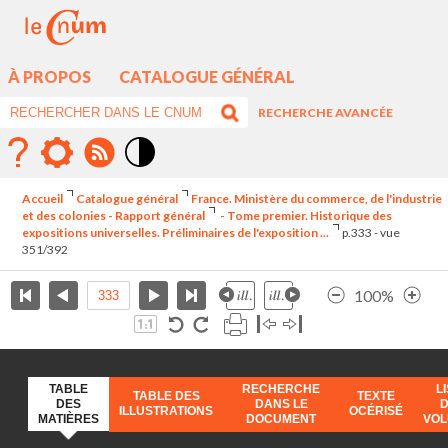
À PROPOS
CATALOGUE GÉNÉRAL
RECHERCHE AVANCÉE
Mode
contraste
Accueil
Catalogue général
France. Ministère du commerce, de l'industrie
élévé
et des colonies - Rapport général
- Tome premier. Historique des
expositions universelles. Préliminaires de l'exposition ...
p.333 - vue
351/392
100%
TABLE
RECHERCHE
L
TABLE DES
TEXTE
DES
DANS LE
ILLUSTRATIONS
OCÉRISÉ
MATIÈRES
DOCUMENT
VO