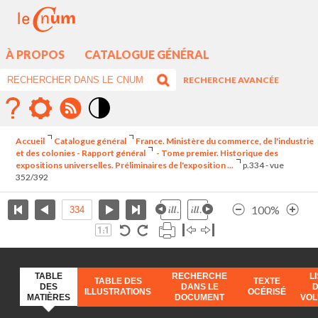
À PROPOS
CATALOGUE GÉNÉRAL
RECHERCHE AVANCÉE
Mode
contraste
Accueil
Catalogue général
France. Ministère du commerce, de l'industrie
élévé
et des colonies - Rapport général
- Tome premier. Historique des
expositions universelles. Préliminaires de l'exposition ...
p.334 - vue
352/392
100%
TABLE
RECHERCHE
L
TABLE DES
TEXTE
DES
DANS LE
ILLUSTRATIONS
OCÉRISÉ
MATIÈRES
DOCUMENT
VO