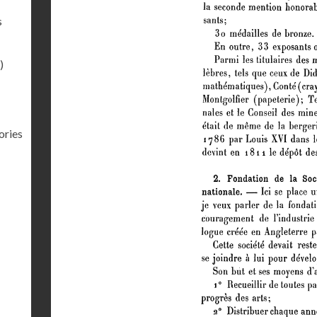
s
)
ories