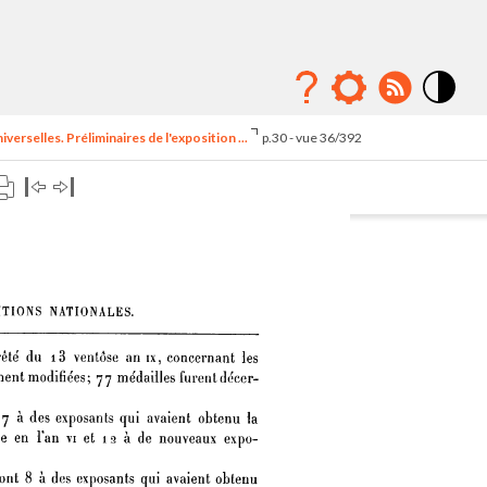
Mode
contraste
erselles. Préliminaires de l'exposition ...
p.30 - vue 36/392
élévé