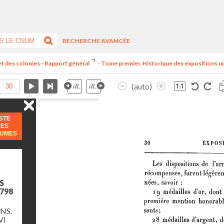
RECHERCHE AVANCÉE
et des colonies - Rapport général
- Tome premier. Historique des expositions univ
(auto)
ISTE
DES
LUMES
S
798
NS.
VI