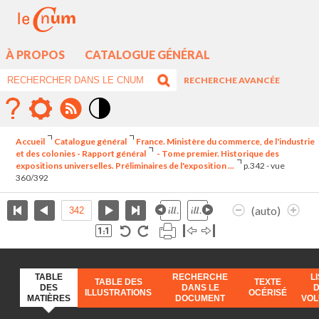
À PROPOS
CATALOGUE GÉNÉRAL
RECHERCHE AVANCÉE
Mode
contraste
Accueil
Catalogue général
France. Ministère du commerce, de l'industrie
élévé
et des colonies - Rapport général
- Tome premier. Historique des
expositions universelles. Préliminaires de l'exposition ...
p.342 - vue
360/392
(auto)
TABLE
RECHERCHE
L
TABLE DES
TEXTE
DES
DANS LE
ILLUSTRATIONS
OCÉRISÉ
MATIÈRES
DOCUMENT
VO