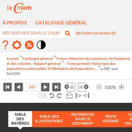
À PROPOS
CATALOGUE GÉNÉRAL
RECHERCHE AVANCÉE
Mode
contraste
Accueil
Catalogue général
France. Ministère du commerce, de l'industrie
élévé
et des colonies - Rapport général
- Tome premier. Historique des
expositions universelles. Préliminaires de l'exposition ...
p.343 - vue
361/392
100%
TABLE
RECHERCHE
L
TABLE DES
TEXTE
DES
DANS LE
ILLUSTRATIONS
OCÉRISÉ
MATIÈRES
DOCUMENT
VO