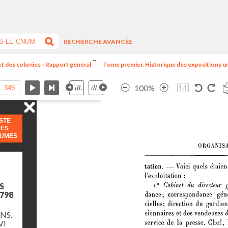
RECHERCHE AVANCÉE
et des colonies - Rapport général
- Tome premier. Historique des expositions univ
100%
ISTE
DES
LUMES
S
798
NS.
VI