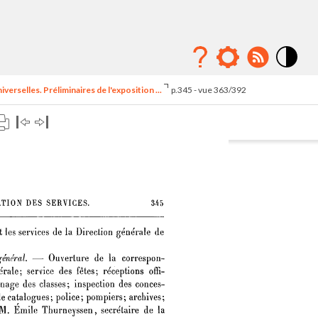
Mode
contraste
erselles. Préliminaires de l'exposition ...
p.345 - vue 363/392
élévé