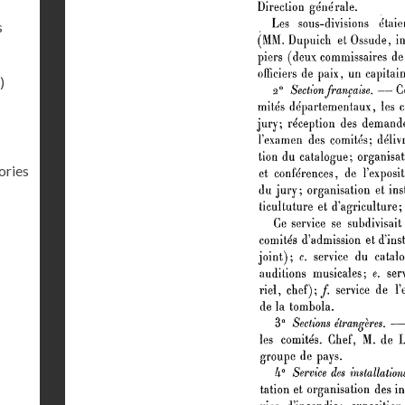
s
)
ories