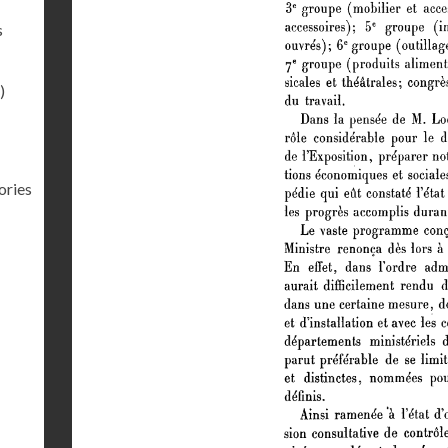
s
)
ories