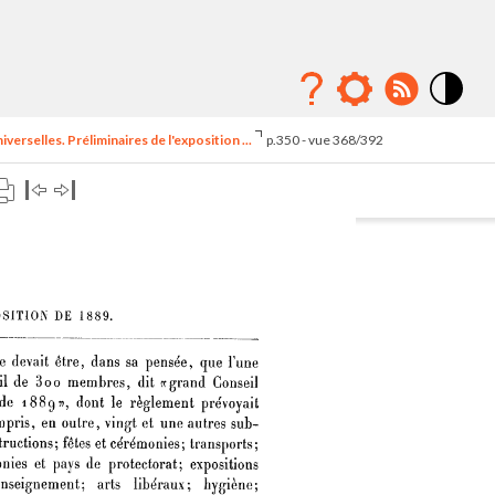
Mode
contraste
erselles. Préliminaires de l'exposition ...
p.350 - vue 368/392
élévé