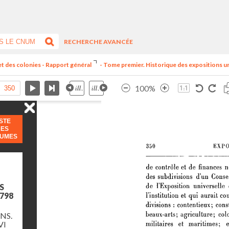
RECHERCHE AVANCÉE
et des colonies - Rapport général
- Tome premier. Historique des expositions univ
100%
ISTE
DES
LUMES
S
798
NS.
VI