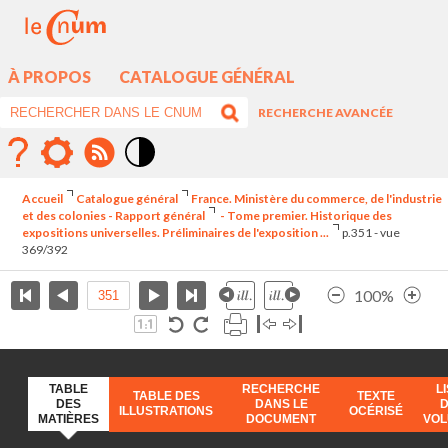
À PROPOS
CATALOGUE GÉNÉRAL
RECHERCHE AVANCÉE
Mode
contraste
Accueil
Catalogue général
France. Ministère du commerce, de l'industrie
élévé
et des colonies - Rapport général
- Tome premier. Historique des
expositions universelles. Préliminaires de l'exposition ...
p.351 - vue
369/392
100%
TABLE
RECHERCHE
L
TABLE DES
TEXTE
DES
DANS LE
ILLUSTRATIONS
OCÉRISÉ
MATIÈRES
DOCUMENT
VO