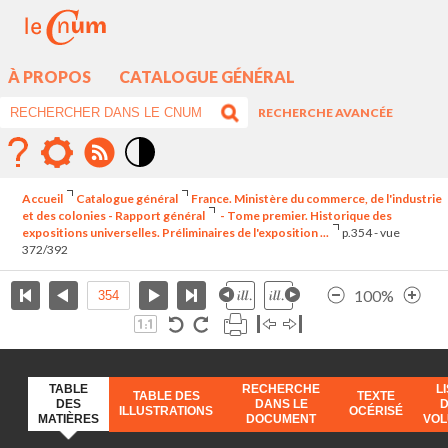
À PROPOS
CATALOGUE GÉNÉRAL
RECHERCHE AVANCÉE
Mode
contraste
Accueil
Catalogue général
France. Ministère du commerce, de l'industrie
élévé
et des colonies - Rapport général
- Tome premier. Historique des
expositions universelles. Préliminaires de l'exposition ...
p.354 - vue
372/392
100%
TABLE
RECHERCHE
L
TABLE DES
TEXTE
DES
DANS LE
ILLUSTRATIONS
OCÉRISÉ
MATIÈRES
DOCUMENT
VO