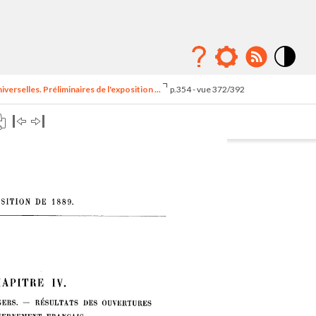
Mode
contraste
erselles. Préliminaires de l'exposition ...
p.354 - vue 372/392
élévé