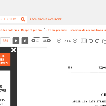
RECHERCHE AVANCÉE
et des colonies - Rapport général
- Tome premier. Historique des expositions univ
90%
ISTE
DES
LUMES
S
798
NS.
VI