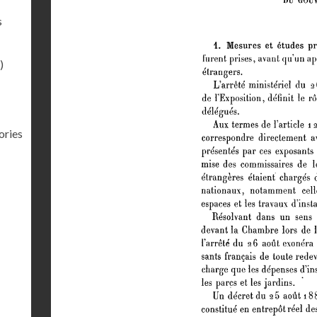
s
)
ories