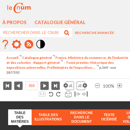
À PROPOS
CATALOGUE GÉNÉRAL
RECHERCHE AVANCÉE
Mode
contraste
Accueil
Catalogue général
France. Ministère du commerce, de l'industrie
élévé
et des colonies - Rapport général
- Tome premier. Historique des
expositions universelles. Préliminaires de l'exposition ...
p.369 - vue
387/392
100%
TABLE
RECHERCHE
L
TABLE DES
TEXTE
DES
DANS LE
ILLUSTRATIONS
OCÉRISÉ
MATIÈRES
DOCUMENT
VO