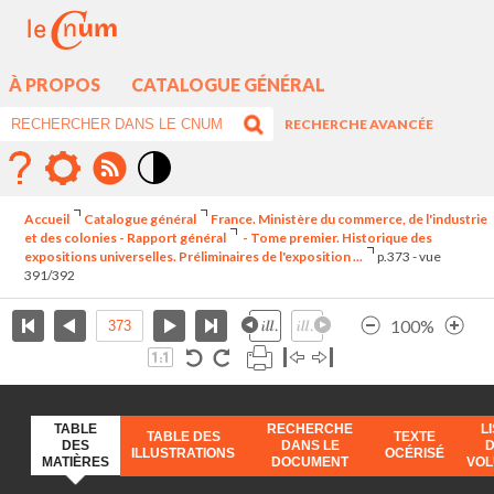
À PROPOS
CATALOGUE GÉNÉRAL
RECHERCHE AVANCÉE
Mode
contraste
Accueil
Catalogue général
France. Ministère du commerce, de l'industrie
élévé
et des colonies - Rapport général
- Tome premier. Historique des
expositions universelles. Préliminaires de l'exposition ...
p.373 - vue
391/392
100%
TABLE
RECHERCHE
L
TABLE DES
TEXTE
DES
DANS LE
ILLUSTRATIONS
OCÉRISÉ
MATIÈRES
DOCUMENT
VO