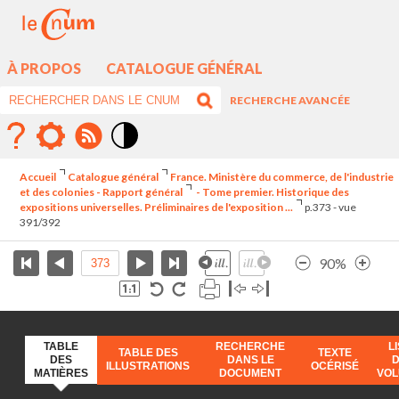
À PROPOS
CATALOGUE GÉNÉRAL
RECHERCHE AVANCÉE
Mode
contraste
Accueil
Catalogue général
France. Ministère du commerce, de l'industrie
élévé
et des colonies - Rapport général
- Tome premier. Historique des
expositions universelles. Préliminaires de l'exposition ...
p.373 - vue
391/392
90%
TABLE
RECHERCHE
L
TABLE DES
TEXTE
DES
DANS LE
ILLUSTRATIONS
OCÉRISÉ
MATIÈRES
DOCUMENT
VO