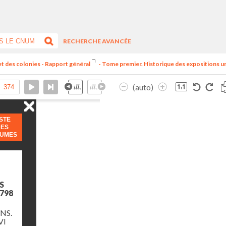
RECHERCHE AVANCÉE
et des colonies - Rapport général
- Tome premier. Historique des expositions univ
(auto)
ISTE
DES
LUMES
S
798
NS.
VI