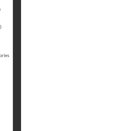
s
)
ories