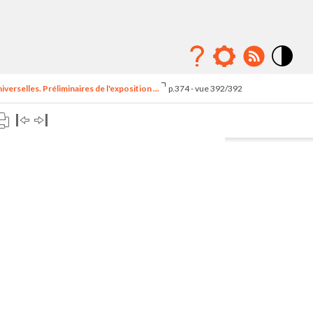
Mode
contraste
erselles. Préliminaires de l'exposition ...
p.374 - vue 392/392
élévé