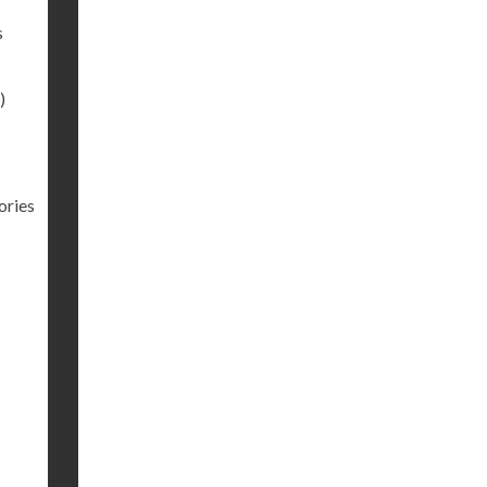
s
)
ories