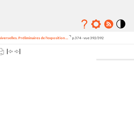
Mode
contraste
erselles. Préliminaires de l'exposition ...
p.374 - vue 392/392
élévé