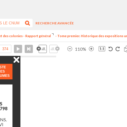
RECHERCHE AVANCÉE
et des colonies - Rapport général
- Tome premier. Historique des expositions univ
110%
ISTE
DES
LUMES
S
798
NS.
VI