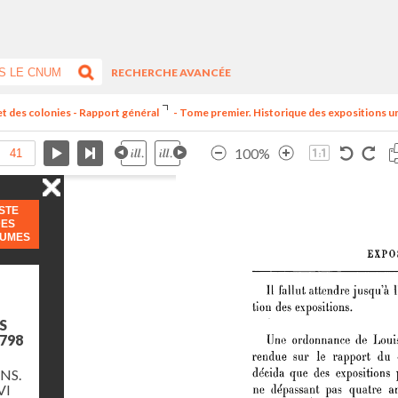
RECHERCHE AVANCÉE
et des colonies - Rapport général
- Tome premier. Historique des expositions univ
100%
ISTE
DES
LUMES
S
798
NS.
VI