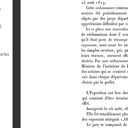
s
)
ories