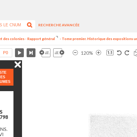
RECHERCHE AVANCÉE
et des colonies - Rapport général
- Tome premier. Historique des expositions univ
120%
ISTE
DES
LUMES
S
798
NS.
VI