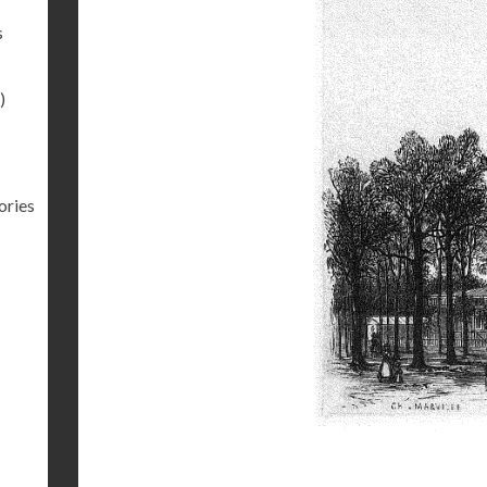
s
)
ories