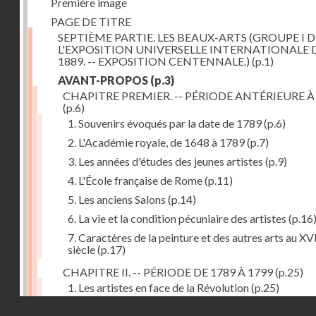
Première image
PAGE DE TITRE
SEPTIÈME PARTIE. LES BEAUX-ARTS (GROUPE I D
L'EXPOSITION UNIVERSELLE INTERNATIONALE 
1889. -- EXPOSITION CENTENNALE.)
(p.1)
AVANT-PROPOS
(p.3)
CHAPITRE PREMIER. -- PÉRIODE ANTÉRIEURE À
(p.6)
1. Souvenirs évoqués par la date de 1789
(p.6)
2. L'Académie royale, de 1648 à 1789
(p.7)
3. Les années d'études des jeunes artistes
(p.9)
4. L'École française de Rome
(p.11)
5. Les anciens Salons
(p.14)
6. La vie et la condition pécuniaire des artistes
(p.16
7. Caractères de la peinture et des autres arts au XV
siècle
(p.17)
CHAPITRE II. -- PÉRIODE DE 1789 À 1799
(p.25)
1. Les artistes en face de la Révolution
(p.25)
Droits réservés - CNAM
2. Attaques contre les académies
(p.25)