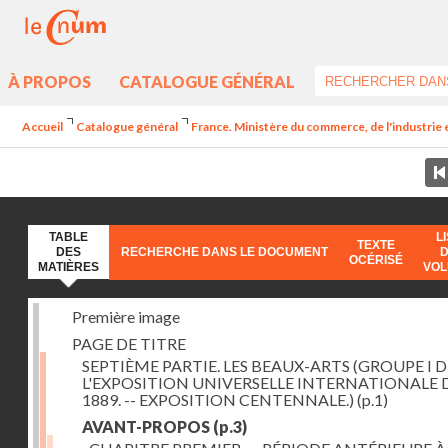
À PROPOS
CATALOGUE GÉNÉRAL
Accueil
Catalogue général
France. Ministère du commerce, de l'industrie 
TABLE
L
TEXTE
DES
RECHERCHE DANS LE DOCUMENT
OCÉRISÉ
MATIÈRES
VO
Première image
PAGE DE TITRE
SEPTIÈME PARTIE. LES BEAUX-ARTS (GROUPE I D
L'EXPOSITION UNIVERSELLE INTERNATIONALE 
1889. -- EXPOSITION CENTENNALE.)
(p.1)
AVANT-PROPOS
(p.3)