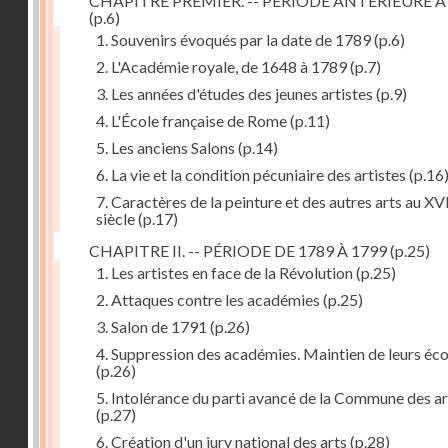
CHAPITRE PREMIER. -- PÉRIODE ANTÉRIEURE À
(p.6)
1. Souvenirs évoqués par la date de 1789
(p.6)
2. L'Académie royale, de 1648 à 1789
(p.7)
3. Les années d'études des jeunes artistes
(p.9)
4. L'École française de Rome
(p.11)
5. Les anciens Salons
(p.14)
6. La vie et la condition pécuniaire des artistes
(p.16
7. Caractères de la peinture et des autres arts au XV
siècle
(p.17)
CHAPITRE II. -- PÉRIODE DE 1789 À 1799
(p.25)
1. Les artistes en face de la Révolution
(p.25)
2. Attaques contre les académies
(p.25)
3. Salon de 1791
(p.26)
4. Suppression des académies. Maintien de leurs éco
(p.26)
5. Intolérance du parti avancé de la Commune des ar
(p.27)
6. Création d'un jury national des arts
(p.28)