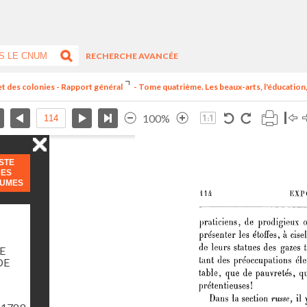
RECHERCHE AVANCÉE
et des colonies - Rapport général
- Tome quatrième. Les beaux-arts, l'éducation, 
100%
ISTE
DES
LUMES
E
DE