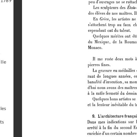
 1789
)
IIIe
les
ts