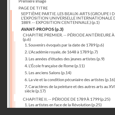
Première image
PAGE DE TITRE
SEPTIÈME PARTIE. LES BEAUX-ARTS (GROUPE I D
L'EXPOSITION UNIVERSELLE INTERNATIONALE 
1889. -- EXPOSITION CENTENNALE.)
(p.1)
AVANT-PROPOS
(p.3)
CHAPITRE PREMIER. -- PÉRIODE ANTÉRIEURE À
(p.6)
1. Souvenirs évoqués par la date de 1789
(p.6)
2. L'Académie royale, de 1648 à 1789
(p.7)
3. Les années d'études des jeunes artistes
(p.9)
4. L'École française de Rome
(p.11)
5. Les anciens Salons
(p.14)
6. La vie et la condition pécuniaire des artistes
(p.16
7. Caractères de la peinture et des autres arts au XV
siècle
(p.17)
CHAPITRE II. -- PÉRIODE DE 1789 À 1799
(p.25)
1. Les artistes en face de la Révolution
(p.25)
Droits réservés - CNAM
2. Attaques contre les académies
(p.25)