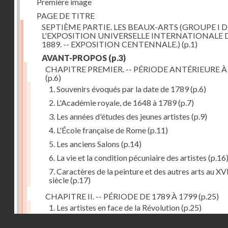
Première image
PAGE DE TITRE
SEPTIÈME PARTIE. LES BEAUX-ARTS (GROUPE I D
L'EXPOSITION UNIVERSELLE INTERNATIONALE 
1889. -- EXPOSITION CENTENNALE.)
(p.1)
AVANT-PROPOS
(p.3)
CHAPITRE PREMIER. -- PÉRIODE ANTÉRIEURE À
(p.6)
1. Souvenirs évoqués par la date de 1789
(p.6)
2. L'Académie royale, de 1648 à 1789
(p.7)
3. Les années d'études des jeunes artistes
(p.9)
4. L'École française de Rome
(p.11)
5. Les anciens Salons
(p.14)
6. La vie et la condition pécuniaire des artistes
(p.16
7. Caractères de la peinture et des autres arts au XV
siècle
(p.17)
CHAPITRE II. -- PÉRIODE DE 1789 À 1799
(p.25)
1. Les artistes en face de la Révolution
(p.25)
Droits réservés - CNAM
2. Attaques contre les académies
(p.25)