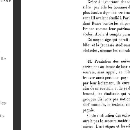
 1789
)
IIIe
les
ts