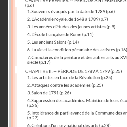
CHAPITRE PREMIER. -- PÉRIODE ANTÉRIEURE À
(p.6)
1. Souvenirs évoqués par la date de 1789
(p.6)
2. L'Académie royale, de 1648 à 1789
(p.7)
3. Les années d'études des jeunes artistes
(p.9)
4. L'École française de Rome
(p.11)
5. Les anciens Salons
(p.14)
6. La vie et la condition pécuniaire des artistes
(p.16
7. Caractères de la peinture et des autres arts au XV
siècle
(p.17)
CHAPITRE II. -- PÉRIODE DE 1789 À 1799
(p.25)
1. Les artistes en face de la Révolution
(p.25)
2. Attaques contre les académies
(p.25)
3. Salon de 1791
(p.26)
4. Suppression des académies. Maintien de leurs éco
(p.26)
5. Intolérance du parti avancé de la Commune des ar
(p.27)
6. Création d'un jury national des arts
(p.28)