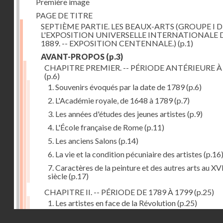
Première image
PAGE DE TITRE
SEPTIÈME PARTIE. LES BEAUX-ARTS (GROUPE I D
L'EXPOSITION UNIVERSELLE INTERNATIONALE 
1889. -- EXPOSITION CENTENNALE.)
(p.1)
AVANT-PROPOS
(p.3)
CHAPITRE PREMIER. -- PÉRIODE ANTÉRIEURE À
(p.6)
1. Souvenirs évoqués par la date de 1789
(p.6)
2. L'Académie royale, de 1648 à 1789
(p.7)
3. Les années d'études des jeunes artistes
(p.9)
4. L'École française de Rome
(p.11)
5. Les anciens Salons
(p.14)
6. La vie et la condition pécuniaire des artistes
(p.16
7. Caractères de la peinture et des autres arts au XV
siècle
(p.17)
CHAPITRE II. -- PÉRIODE DE 1789 À 1799
(p.25)
1. Les artistes en face de la Révolution
(p.25)
Droits réservés - CNAM
2. Attaques contre les académies
(p.25)