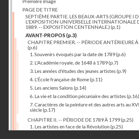
Première image
PAGE DE TITRE
SEPTIÈME PARTIE. LES BEAUX-ARTS (GROUPE I D
L'EXPOSITION UNIVERSELLE INTERNATIONALE 
1889. -- EXPOSITION CENTENNALE.)
(p.1)
AVANT-PROPOS
(p.3)
CHAPITRE PREMIER. -- PÉRIODE ANTÉRIEURE À
(p.6)
1. Souvenirs évoqués par la date de 1789
(p.6)
2. L'Académie royale, de 1648 à 1789
(p.7)
3. Les années d'études des jeunes artistes
(p.9)
4. L'École française de Rome
(p.11)
5. Les anciens Salons
(p.14)
6. La vie et la condition pécuniaire des artistes
(p.16
7. Caractères de la peinture et des autres arts au XV
siècle
(p.17)
CHAPITRE II. -- PÉRIODE DE 1789 À 1799
(p.25)
1. Les artistes en face de la Révolution
(p.25)
Droits réservés - CNAM
2. Attaques contre les académies
(p.25)