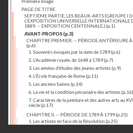
Première image
PAGE DE TITRE
SEPTIÈME PARTIE. LES BEAUX-ARTS (GROUPE I D
L'EXPOSITION UNIVERSELLE INTERNATIONALE 
1889. -- EXPOSITION CENTENNALE.)
(p.1)
AVANT-PROPOS
(p.3)
CHAPITRE PREMIER. -- PÉRIODE ANTÉRIEURE À
(p.6)
1. Souvenirs évoqués par la date de 1789
(p.6)
2. L'Académie royale, de 1648 à 1789
(p.7)
3. Les années d'études des jeunes artistes
(p.9)
4. L'École française de Rome
(p.11)
5. Les anciens Salons
(p.14)
6. La vie et la condition pécuniaire des artistes
(p.16
7. Caractères de la peinture et des autres arts au XV
siècle
(p.17)
CHAPITRE II. -- PÉRIODE DE 1789 À 1799
(p.25)
1. Les artistes en face de la Révolution
(p.25)
Droits réservés - CNAM
2. Attaques contre les académies
(p.25)