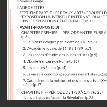
Première image
PAGE DE TITRE
SEPTIÈME PARTIE. LES BEAUX-ARTS (GROUPE I D
L'EXPOSITION UNIVERSELLE INTERNATIONALE 
1889. -- EXPOSITION CENTENNALE.)
(p.1)
AVANT-PROPOS
(p.3)
CHAPITRE PREMIER. -- PÉRIODE ANTÉRIEURE À
(p.6)
1. Souvenirs évoqués par la date de 1789
(p.6)
2. L'Académie royale, de 1648 à 1789
(p.7)
3. Les années d'études des jeunes artistes
(p.9)
4. L'École française de Rome
(p.11)
5. Les anciens Salons
(p.14)
6. La vie et la condition pécuniaire des artistes
(p.16
7. Caractères de la peinture et des autres arts au XV
siècle
(p.17)
CHAPITRE II. -- PÉRIODE DE 1789 À 1799
(p.25)
1. Les artistes en face de la Révolution
(p.25)
Droits réservés - CNAM
2. Attaques contre les académies
(p.25)