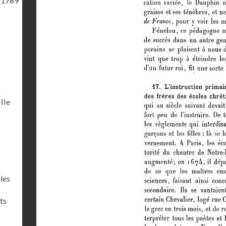
 1789
)
IIIe
les
ts