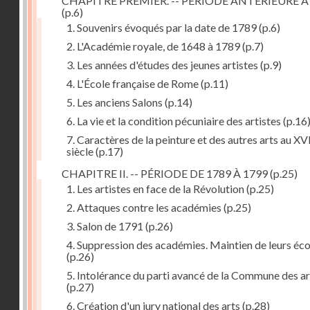
CHAPITRE PREMIER. -- PÉRIODE ANTÉRIEURE À
(p.6)
1. Souvenirs évoqués par la date de 1789
(p.6)
2. L'Académie royale, de 1648 à 1789
(p.7)
3. Les années d'études des jeunes artistes
(p.9)
4. L'École française de Rome
(p.11)
5. Les anciens Salons
(p.14)
6. La vie et la condition pécuniaire des artistes
(p.16
7. Caractères de la peinture et des autres arts au XV
siècle
(p.17)
CHAPITRE II. -- PÉRIODE DE 1789 À 1799
(p.25)
1. Les artistes en face de la Révolution
(p.25)
2. Attaques contre les académies
(p.25)
3. Salon de 1791
(p.26)
4. Suppression des académies. Maintien de leurs éco
(p.26)
5. Intolérance du parti avancé de la Commune des ar
(p.27)
6. Création d'un jury national des arts
(p.28)