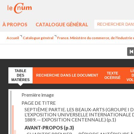
À PROPOS
CATALOGUE GÉNÉRAL
Accueil
Catalogue général
France. Ministère du commerce, de l'industrie 
TABLE
L
TEXTE
DES
RECHERCHE DANS LE DOCUMENT
OCÉRISÉ
MATIÈRES
VO
Première image
PAGE DE TITRE
SEPTIÈME PARTIE. LES BEAUX-ARTS (GROUPE I D
L'EXPOSITION UNIVERSELLE INTERNATIONALE 
1889. -- EXPOSITION CENTENNALE.)
(p.1)
AVANT-PROPOS
(p.3)