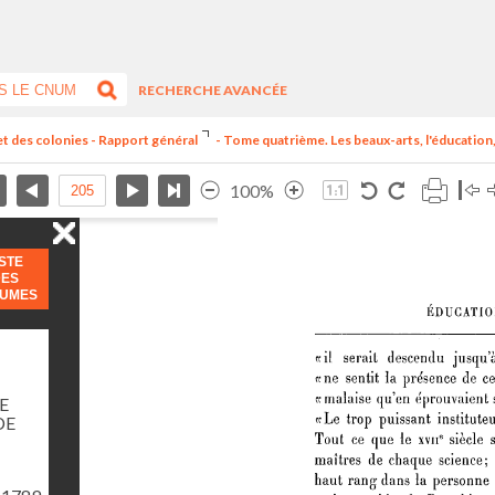
RECHERCHE AVANCÉE
et des colonies - Rapport général
- Tome quatrième. Les beaux-arts, l'éducation, 
100%
ISTE
DES
LUMES
E
DE