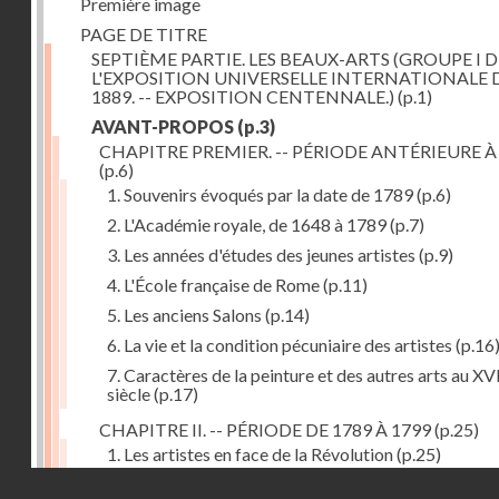
Première image
PAGE DE TITRE
SEPTIÈME PARTIE. LES BEAUX-ARTS (GROUPE I D
L'EXPOSITION UNIVERSELLE INTERNATIONALE 
1889. -- EXPOSITION CENTENNALE.)
(p.1)
AVANT-PROPOS
(p.3)
CHAPITRE PREMIER. -- PÉRIODE ANTÉRIEURE À
(p.6)
1. Souvenirs évoqués par la date de 1789
(p.6)
2. L'Académie royale, de 1648 à 1789
(p.7)
3. Les années d'études des jeunes artistes
(p.9)
4. L'École française de Rome
(p.11)
5. Les anciens Salons
(p.14)
6. La vie et la condition pécuniaire des artistes
(p.16
7. Caractères de la peinture et des autres arts au XV
siècle
(p.17)
CHAPITRE II. -- PÉRIODE DE 1789 À 1799
(p.25)
1. Les artistes en face de la Révolution
(p.25)
Droits réservés - CNAM
2. Attaques contre les académies
(p.25)