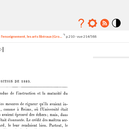
Mode
contraste
l'enseignement, les arts libéraux (Gro...
p.210 - vue 214/588
élévé