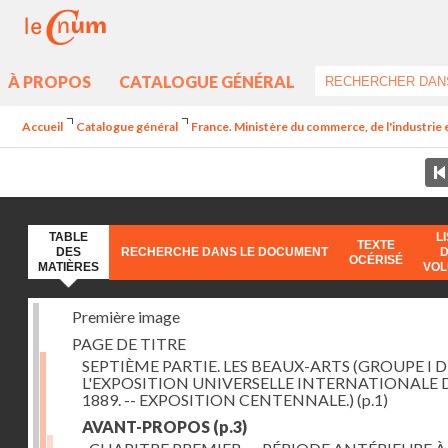
À PROPOS
CATALOGUE GÉNÉRAL
Accueil
Catalogue général
France. Ministère du commerce, de l'industrie 
TABLE
L
TEXTE
DES
RECHERCHE DANS LE DOCUMENT
OCÉRISÉ
MATIÈRES
VO
Première image
PAGE DE TITRE
SEPTIÈME PARTIE. LES BEAUX-ARTS (GROUPE I D
L'EXPOSITION UNIVERSELLE INTERNATIONALE 
1889. -- EXPOSITION CENTENNALE.)
(p.1)
AVANT-PROPOS
(p.3)