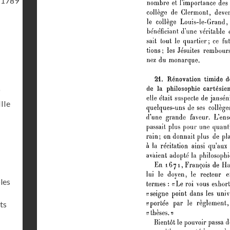
 1789
)
IIIe
les
ts