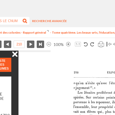
RECHERCHE AVANCÉE
et des colonies - Rapport général
- Tome quatrième. Les beaux-arts, l'éducation, 
100%
ISTE
DES
LUMES
E
DE