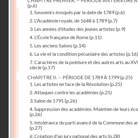
CHAPITRE PREMIER. -- PÉRIODE ANTÉRIEURE À
(p.6)
1. Souvenirs évoqués par la date de 1789
(p.6)
2. L'Académie royale, de 1648 à 1789
(p.7)
3. Les années d'études des jeunes artistes
(p.9)
4. L'École française de Rome
(p.11)
5. Les anciens Salons
(p.14)
6. La vie et la condition pécuniaire des artistes
(p.16
7. Caractères de la peinture et des autres arts au XV
siècle
(p.17)
CHAPITRE II. -- PÉRIODE DE 1789 À 1799
(p.25)
1. Les artistes en face de la Révolution
(p.25)
2. Attaques contre les académies
(p.25)
3. Salon de 1791
(p.26)
4. Suppression des académies. Maintien de leurs éco
(p.26)
5. Intolérance du parti avancé de la Commune des ar
(p.27)
6. Création d'un jury national des arts
(p.28)