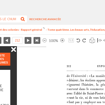
RECHERCHE AVANCÉE
et des colonies - Rapport général
- Tome quatrième. Les beaux-arts, l'éducation, 
100%
ISTE
DES
LUMES
E
DE