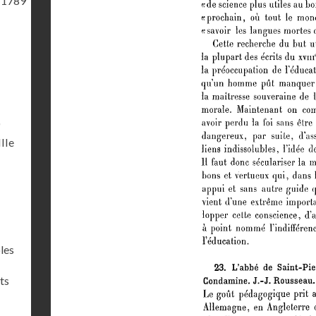
 1789
)
IIIe
les
ts