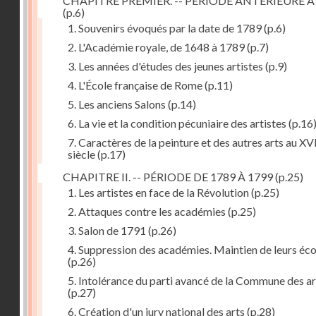
CHAPITRE PREMIER. -- PÉRIODE ANTÉRIEURE À
(p.6)
1. Souvenirs évoqués par la date de 1789
(p.6)
2. L'Académie royale, de 1648 à 1789
(p.7)
3. Les années d'études des jeunes artistes
(p.9)
4. L'École française de Rome
(p.11)
5. Les anciens Salons
(p.14)
6. La vie et la condition pécuniaire des artistes
(p.16
7. Caractères de la peinture et des autres arts au XV
siècle
(p.17)
CHAPITRE II. -- PÉRIODE DE 1789 À 1799
(p.25)
1. Les artistes en face de la Révolution
(p.25)
2. Attaques contre les académies
(p.25)
3. Salon de 1791
(p.26)
4. Suppression des académies. Maintien de leurs éco
(p.26)
5. Intolérance du parti avancé de la Commune des ar
(p.27)
6. Création d'un jury national des arts
(p.28)