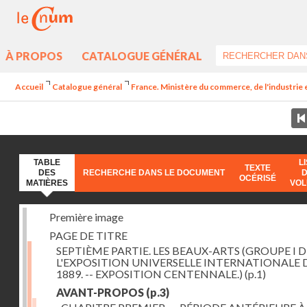
À PROPOS
CATALOGUE GÉNÉRAL
Accueil
Catalogue général
France. Ministère du commerce, de l'industrie 
TABLE
L
TEXTE
DES
RECHERCHE DANS LE DOCUMENT
OCÉRISÉ
MATIÈRES
VO
Première image
PAGE DE TITRE
SEPTIÈME PARTIE. LES BEAUX-ARTS (GROUPE I D
L'EXPOSITION UNIVERSELLE INTERNATIONALE 
1889. -- EXPOSITION CENTENNALE.)
(p.1)
AVANT-PROPOS
(p.3)