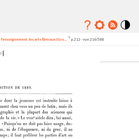
Mode
contraste
l'enseignement, les arts libéraux (Gro...
p.212 - vue 216/588
élévé