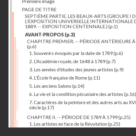
Première image
PAGE DE TITRE
SEPTIÈME PARTIE. LES BEAUX-ARTS (GROUPE I D
L'EXPOSITION UNIVERSELLE INTERNATIONALE 
1889. -- EXPOSITION CENTENNALE.)
(p.1)
AVANT-PROPOS
(p.3)
CHAPITRE PREMIER. -- PÉRIODE ANTÉRIEURE À
(p.6)
1. Souvenirs évoqués par la date de 1789
(p.6)
2. L'Académie royale, de 1648 à 1789
(p.7)
3. Les années d'études des jeunes artistes
(p.9)
4. L'École française de Rome
(p.11)
5. Les anciens Salons
(p.14)
6. La vie et la condition pécuniaire des artistes
(p.16
7. Caractères de la peinture et des autres arts au XV
siècle
(p.17)
CHAPITRE II. -- PÉRIODE DE 1789 À 1799
(p.25)
1. Les artistes en face de la Révolution
(p.25)
Droits réservés - CNAM
2. Attaques contre les académies
(p.25)