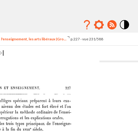
Mode
contraste
l'enseignement, les arts libéraux (Gro...
p.227 - vue 231/588
élévé