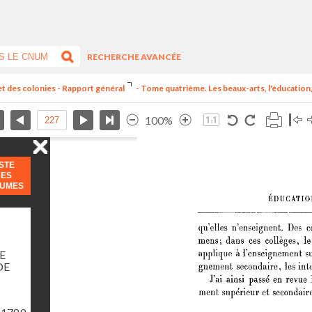
RECHERCHE AVANCÉE
et des colonies - Rapport général
- Tome quatrième. Les beaux-arts, l'éducation, 
100%
ISTE
DES
LUMES
E
DE