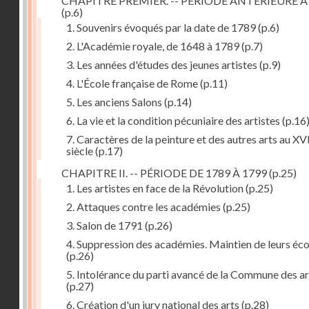
CHAPITRE PREMIER. -- PÉRIODE ANTÉRIEURE À
(p.6)
1. Souvenirs évoqués par la date de 1789
(p.6)
2. L'Académie royale, de 1648 à 1789
(p.7)
3. Les années d'études des jeunes artistes
(p.9)
4. L'École française de Rome
(p.11)
5. Les anciens Salons
(p.14)
6. La vie et la condition pécuniaire des artistes
(p.16
7. Caractères de la peinture et des autres arts au XV
siècle
(p.17)
CHAPITRE II. -- PÉRIODE DE 1789 À 1799
(p.25)
1. Les artistes en face de la Révolution
(p.25)
2. Attaques contre les académies
(p.25)
3. Salon de 1791
(p.26)
4. Suppression des académies. Maintien de leurs éco
(p.26)
5. Intolérance du parti avancé de la Commune des ar
(p.27)
6. Création d'un jury national des arts
(p.28)