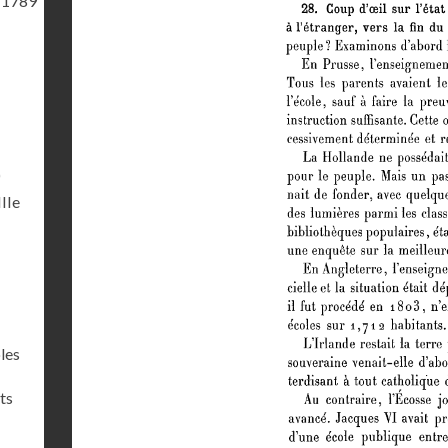
 1789
)
IIIe
les
ts