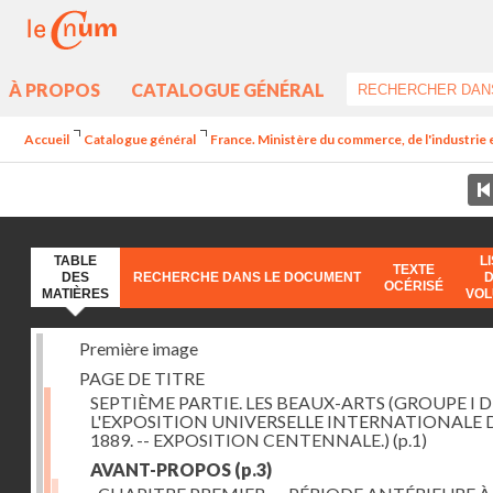
À PROPOS
CATALOGUE GÉNÉRAL
Accueil
Catalogue général
France. Ministère du commerce, de l'industrie 
TABLE
L
TEXTE
DES
RECHERCHE DANS LE DOCUMENT
OCÉRISÉ
MATIÈRES
VO
Première image
PAGE DE TITRE
SEPTIÈME PARTIE. LES BEAUX-ARTS (GROUPE I D
L'EXPOSITION UNIVERSELLE INTERNATIONALE 
1889. -- EXPOSITION CENTENNALE.)
(p.1)
AVANT-PROPOS
(p.3)