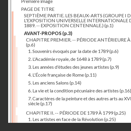
Première image
PAGE DE TITRE
SEPTIÈME PARTIE. LES BEAUX-ARTS (GROUPE I D
L'EXPOSITION UNIVERSELLE INTERNATIONALE 
1889. -- EXPOSITION CENTENNALE.)
(p.1)
AVANT-PROPOS
(p.3)
CHAPITRE PREMIER. -- PÉRIODE ANTÉRIEURE À
(p.6)
1. Souvenirs évoqués par la date de 1789
(p.6)
2. L'Académie royale, de 1648 à 1789
(p.7)
3. Les années d'études des jeunes artistes
(p.9)
4. L'École française de Rome
(p.11)
5. Les anciens Salons
(p.14)
6. La vie et la condition pécuniaire des artistes
(p.16
7. Caractères de la peinture et des autres arts au XV
siècle
(p.17)
CHAPITRE II. -- PÉRIODE DE 1789 À 1799
(p.25)
1. Les artistes en face de la Révolution
(p.25)
Droits réservés - CNAM
2. Attaques contre les académies
(p.25)