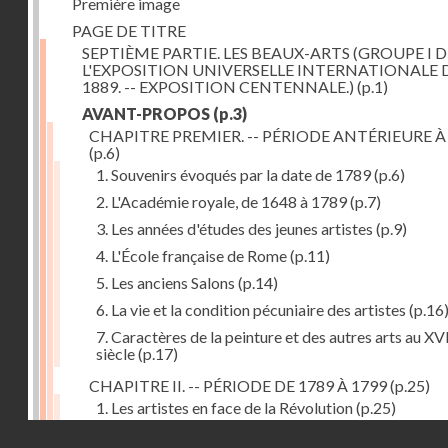
Première image
PAGE DE TITRE
SEPTIÈME PARTIE. LES BEAUX-ARTS (GROUPE I D
L'EXPOSITION UNIVERSELLE INTERNATIONALE 
1889. -- EXPOSITION CENTENNALE.)
(p.1)
AVANT-PROPOS
(p.3)
CHAPITRE PREMIER. -- PÉRIODE ANTÉRIEURE À
(p.6)
1. Souvenirs évoqués par la date de 1789
(p.6)
2. L'Académie royale, de 1648 à 1789
(p.7)
3. Les années d'études des jeunes artistes
(p.9)
4. L'École française de Rome
(p.11)
5. Les anciens Salons
(p.14)
6. La vie et la condition pécuniaire des artistes
(p.16
7. Caractères de la peinture et des autres arts au XV
siècle
(p.17)
CHAPITRE II. -- PÉRIODE DE 1789 À 1799
(p.25)
1. Les artistes en face de la Révolution
(p.25)
Droits réservés - CNAM
2. Attaques contre les académies
(p.25)