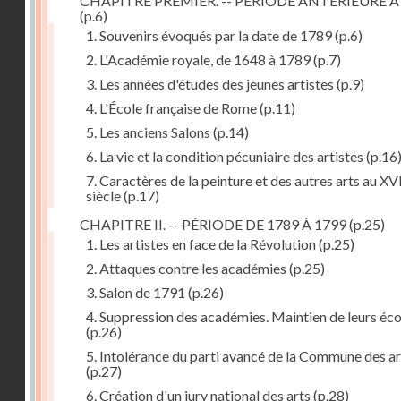
CHAPITRE PREMIER. -- PÉRIODE ANTÉRIEURE À
(p.6)
1. Souvenirs évoqués par la date de 1789
(p.6)
2. L'Académie royale, de 1648 à 1789
(p.7)
3. Les années d'études des jeunes artistes
(p.9)
4. L'École française de Rome
(p.11)
5. Les anciens Salons
(p.14)
6. La vie et la condition pécuniaire des artistes
(p.16
7. Caractères de la peinture et des autres arts au XV
siècle
(p.17)
CHAPITRE II. -- PÉRIODE DE 1789 À 1799
(p.25)
1. Les artistes en face de la Révolution
(p.25)
2. Attaques contre les académies
(p.25)
3. Salon de 1791
(p.26)
4. Suppression des académies. Maintien de leurs éco
(p.26)
5. Intolérance du parti avancé de la Commune des ar
(p.27)
6. Création d'un jury national des arts
(p.28)