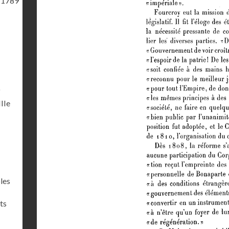
 1789
)
IIIe
les
ts