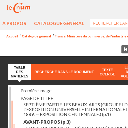
À PROPOS
CATALOGUE GÉNÉRAL
Accueil
Catalogue général
France. Ministère du commerce, de l'industrie 
TABLE
L
TEXTE
DES
RECHERCHE DANS LE DOCUMENT
OCÉRISÉ
MATIÈRES
VO
Première image
PAGE DE TITRE
SEPTIÈME PARTIE. LES BEAUX-ARTS (GROUPE I D
L'EXPOSITION UNIVERSELLE INTERNATIONALE 
1889. -- EXPOSITION CENTENNALE.)
(p.1)
AVANT-PROPOS
(p.3)