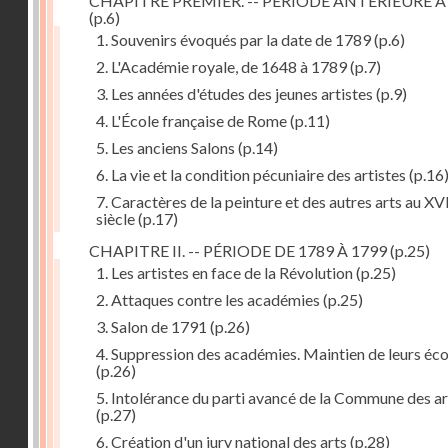
CHAPITRE PREMIER. -- PÉRIODE ANTÉRIEURE À
(p.6)
1. Souvenirs évoqués par la date de 1789
(p.6)
2. L'Académie royale, de 1648 à 1789
(p.7)
3. Les années d'études des jeunes artistes
(p.9)
4. L'École française de Rome
(p.11)
5. Les anciens Salons
(p.14)
6. La vie et la condition pécuniaire des artistes
(p.16
7. Caractères de la peinture et des autres arts au XV
siècle
(p.17)
CHAPITRE II. -- PÉRIODE DE 1789 À 1799
(p.25)
1. Les artistes en face de la Révolution
(p.25)
2. Attaques contre les académies
(p.25)
3. Salon de 1791
(p.26)
4. Suppression des académies. Maintien de leurs éco
(p.26)
5. Intolérance du parti avancé de la Commune des ar
(p.27)
6. Création d'un jury national des arts
(p.28)