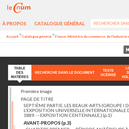
À PROPOS
CATALOGUE GÉNÉRAL
Accueil
Catalogue général
France. Ministère du commerce, de l'industrie 
TABLE
L
TEXTE
DES
RECHERCHE DANS LE DOCUMENT
OCÉRISÉ
MATIÈRES
VO
Première image
PAGE DE TITRE
SEPTIÈME PARTIE. LES BEAUX-ARTS (GROUPE I D
L'EXPOSITION UNIVERSELLE INTERNATIONALE 
1889. -- EXPOSITION CENTENNALE.)
(p.1)
AVANT-PROPOS
(p.3)