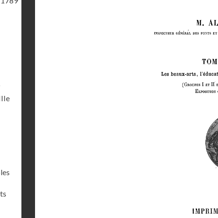
 1789
)
IIIe
les
ts