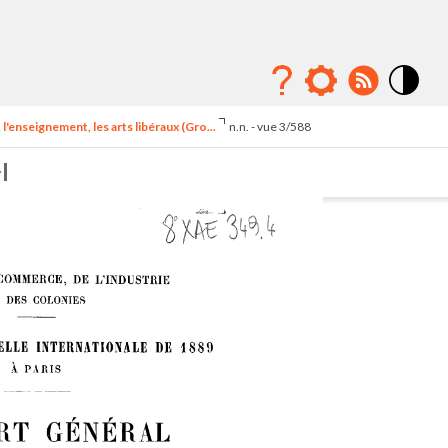
Mode
contraste
l'enseignement, les arts libéraux (Gro...
n.n. - vue 3/588
élévé