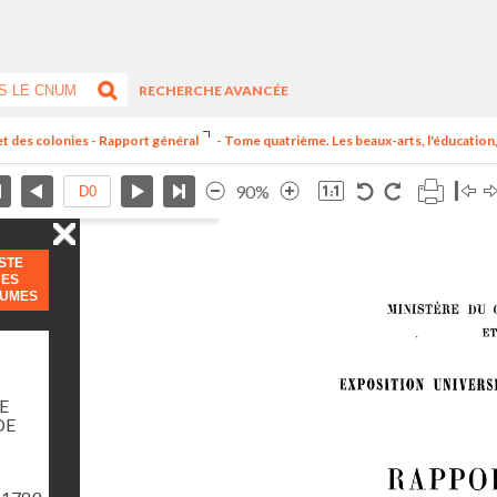
RECHERCHE AVANCÉE
et des colonies - Rapport général
- Tome quatrième. Les beaux-arts, l'éducation, 
90%
ISTE
DES
LUMES
E
DE