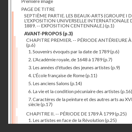
Première image
PAGE DE TITRE
SEPTIÈME PARTIE. LES BEAUX-ARTS (GROUPE I D
L'EXPOSITION UNIVERSELLE INTERNATIONALE 
1889. -- EXPOSITION CENTENNALE.)
(p.1)
AVANT-PROPOS
(p.3)
CHAPITRE PREMIER. -- PÉRIODE ANTÉRIEURE À
(p.6)
1. Souvenirs évoqués par la date de 1789
(p.6)
2. L'Académie royale, de 1648 à 1789
(p.7)
3. Les années d'études des jeunes artistes
(p.9)
4. L'École française de Rome
(p.11)
5. Les anciens Salons
(p.14)
6. La vie et la condition pécuniaire des artistes
(p.16
7. Caractères de la peinture et des autres arts au XV
siècle
(p.17)
CHAPITRE II. -- PÉRIODE DE 1789 À 1799
(p.25)
1. Les artistes en face de la Révolution
(p.25)
Droits réservés - CNAM
2. Attaques contre les académies
(p.25)