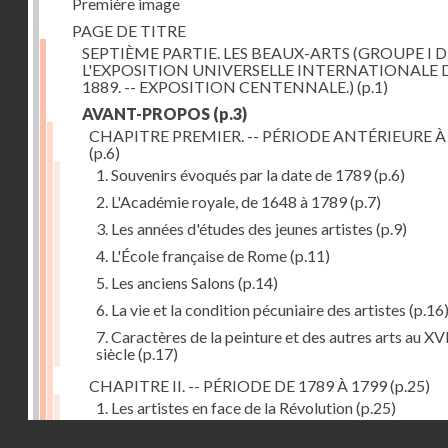
Première image
PAGE DE TITRE
SEPTIÈME PARTIE. LES BEAUX-ARTS (GROUPE I D
L'EXPOSITION UNIVERSELLE INTERNATIONALE 
1889. -- EXPOSITION CENTENNALE.)
(p.1)
AVANT-PROPOS
(p.3)
CHAPITRE PREMIER. -- PÉRIODE ANTÉRIEURE À
(p.6)
1. Souvenirs évoqués par la date de 1789
(p.6)
2. L'Académie royale, de 1648 à 1789
(p.7)
3. Les années d'études des jeunes artistes
(p.9)
4. L'École française de Rome
(p.11)
5. Les anciens Salons
(p.14)
6. La vie et la condition pécuniaire des artistes
(p.16
7. Caractères de la peinture et des autres arts au XV
siècle
(p.17)
CHAPITRE II. -- PÉRIODE DE 1789 À 1799
(p.25)
1. Les artistes en face de la Révolution
(p.25)
Droits réservés - CNAM
2. Attaques contre les académies
(p.25)