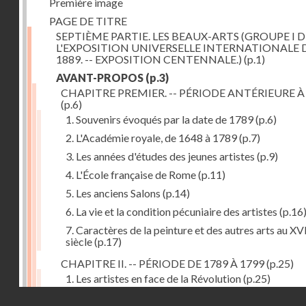
Première image
PAGE DE TITRE
SEPTIÈME PARTIE. LES BEAUX-ARTS (GROUPE I D
L'EXPOSITION UNIVERSELLE INTERNATIONALE 
1889. -- EXPOSITION CENTENNALE.)
(p.1)
AVANT-PROPOS
(p.3)
CHAPITRE PREMIER. -- PÉRIODE ANTÉRIEURE À
(p.6)
1. Souvenirs évoqués par la date de 1789
(p.6)
2. L'Académie royale, de 1648 à 1789
(p.7)
3. Les années d'études des jeunes artistes
(p.9)
4. L'École française de Rome
(p.11)
5. Les anciens Salons
(p.14)
6. La vie et la condition pécuniaire des artistes
(p.16
7. Caractères de la peinture et des autres arts au XV
siècle
(p.17)
CHAPITRE II. -- PÉRIODE DE 1789 À 1799
(p.25)
1. Les artistes en face de la Révolution
(p.25)
Droits réservés - CNAM
2. Attaques contre les académies
(p.25)