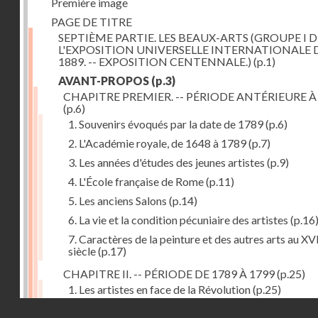
Première image
PAGE DE TITRE
SEPTIÈME PARTIE. LES BEAUX-ARTS (GROUPE I D
L'EXPOSITION UNIVERSELLE INTERNATIONALE 
1889. -- EXPOSITION CENTENNALE.)
(p.1)
AVANT-PROPOS
(p.3)
CHAPITRE PREMIER. -- PÉRIODE ANTÉRIEURE À
(p.6)
1. Souvenirs évoqués par la date de 1789
(p.6)
2. L'Académie royale, de 1648 à 1789
(p.7)
3. Les années d'études des jeunes artistes
(p.9)
4. L'École française de Rome
(p.11)
5. Les anciens Salons
(p.14)
6. La vie et la condition pécuniaire des artistes
(p.16
7. Caractères de la peinture et des autres arts au XV
siècle
(p.17)
CHAPITRE II. -- PÉRIODE DE 1789 À 1799
(p.25)
1. Les artistes en face de la Révolution
(p.25)
Droits réservés - CNAM
2. Attaques contre les académies
(p.25)