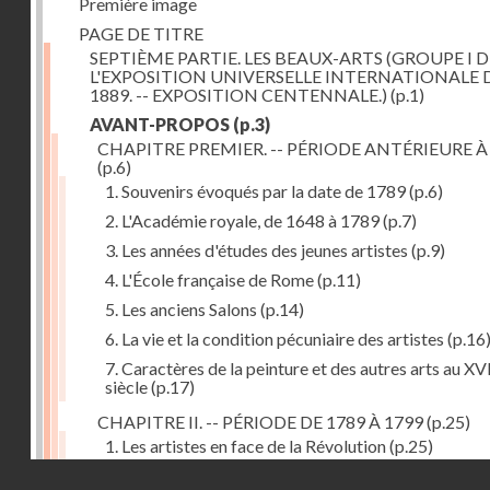
Première image
PAGE DE TITRE
SEPTIÈME PARTIE. LES BEAUX-ARTS (GROUPE I D
L'EXPOSITION UNIVERSELLE INTERNATIONALE 
1889. -- EXPOSITION CENTENNALE.)
(p.1)
AVANT-PROPOS
(p.3)
CHAPITRE PREMIER. -- PÉRIODE ANTÉRIEURE À
(p.6)
1. Souvenirs évoqués par la date de 1789
(p.6)
2. L'Académie royale, de 1648 à 1789
(p.7)
3. Les années d'études des jeunes artistes
(p.9)
4. L'École française de Rome
(p.11)
5. Les anciens Salons
(p.14)
6. La vie et la condition pécuniaire des artistes
(p.16
7. Caractères de la peinture et des autres arts au XV
siècle
(p.17)
CHAPITRE II. -- PÉRIODE DE 1789 À 1799
(p.25)
1. Les artistes en face de la Révolution
(p.25)
Droits réservés - CNAM
2. Attaques contre les académies
(p.25)