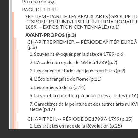
Première image
PAGE DE TITRE
SEPTIÈME PARTIE. LES BEAUX-ARTS (GROUPE I D
L'EXPOSITION UNIVERSELLE INTERNATIONALE 
1889. -- EXPOSITION CENTENNALE.)
(p.1)
AVANT-PROPOS
(p.3)
CHAPITRE PREMIER. -- PÉRIODE ANTÉRIEURE À
(p.6)
1. Souvenirs évoqués par la date de 1789
(p.6)
2. L'Académie royale, de 1648 à 1789
(p.7)
3. Les années d'études des jeunes artistes
(p.9)
4. L'École française de Rome
(p.11)
5. Les anciens Salons
(p.14)
6. La vie et la condition pécuniaire des artistes
(p.16
7. Caractères de la peinture et des autres arts au XV
siècle
(p.17)
CHAPITRE II. -- PÉRIODE DE 1789 À 1799
(p.25)
1. Les artistes en face de la Révolution
(p.25)
Droits réservés - CNAM
2. Attaques contre les académies
(p.25)