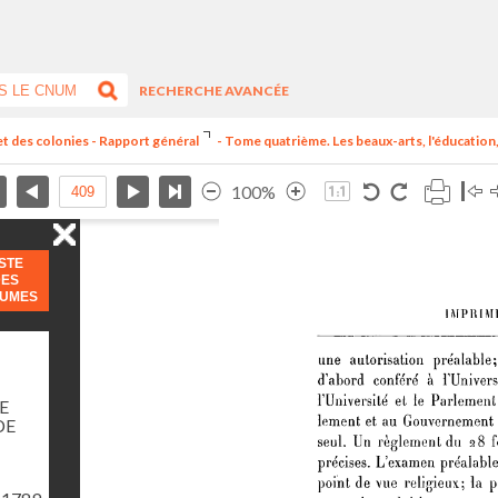
RECHERCHE AVANCÉE
et des colonies - Rapport général
- Tome quatrième. Les beaux-arts, l'éducation, 
100%
ISTE
DES
LUMES
E
DE