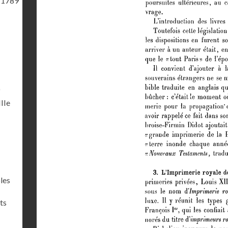
 1789
)
IIIe
les
ts