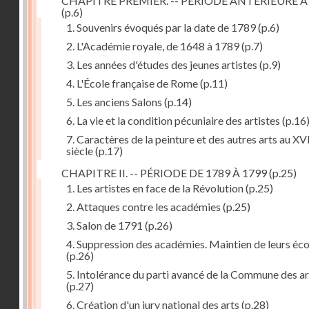
CHAPITRE PREMIER. -- PÉRIODE ANTÉRIEURE À
(p.6)
1. Souvenirs évoqués par la date de 1789
(p.6)
2. L'Académie royale, de 1648 à 1789
(p.7)
3. Les années d'études des jeunes artistes
(p.9)
4. L'École française de Rome
(p.11)
5. Les anciens Salons
(p.14)
6. La vie et la condition pécuniaire des artistes
(p.16
7. Caractères de la peinture et des autres arts au XV
siècle
(p.17)
CHAPITRE II. -- PÉRIODE DE 1789 À 1799
(p.25)
1. Les artistes en face de la Révolution
(p.25)
2. Attaques contre les académies
(p.25)
3. Salon de 1791
(p.26)
4. Suppression des académies. Maintien de leurs éco
(p.26)
5. Intolérance du parti avancé de la Commune des ar
(p.27)
6. Création d'un jury national des arts
(p.28)