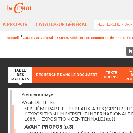
À PROPOS
CATALOGUE GÉNÉRAL
Accueil
Catalogue général
France. Ministère du commerce, de l'industrie 
TABLE
L
TEXTE
DES
RECHERCHE DANS LE DOCUMENT
OCÉRISÉ
MATIÈRES
VO
Première image
PAGE DE TITRE
SEPTIÈME PARTIE. LES BEAUX-ARTS (GROUPE I D
L'EXPOSITION UNIVERSELLE INTERNATIONALE 
1889. -- EXPOSITION CENTENNALE.)
(p.1)
AVANT-PROPOS
(p.3)