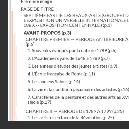
Première image
PAGE DE TITRE
SEPTIÈME PARTIE. LES BEAUX-ARTS (GROUPE I D
L'EXPOSITION UNIVERSELLE INTERNATIONALE 
1889. -- EXPOSITION CENTENNALE.)
(p.1)
AVANT-PROPOS
(p.3)
CHAPITRE PREMIER. -- PÉRIODE ANTÉRIEURE À
(p.6)
1. Souvenirs évoqués par la date de 1789
(p.6)
2. L'Académie royale, de 1648 à 1789
(p.7)
3. Les années d'études des jeunes artistes
(p.9)
4. L'École française de Rome
(p.11)
5. Les anciens Salons
(p.14)
6. La vie et la condition pécuniaire des artistes
(p.16
7. Caractères de la peinture et des autres arts au XV
siècle
(p.17)
CHAPITRE II. -- PÉRIODE DE 1789 À 1799
(p.25)
1. Les artistes en face de la Révolution
(p.25)
Droits réservés - CNAM
2. Attaques contre les académies
(p.25)