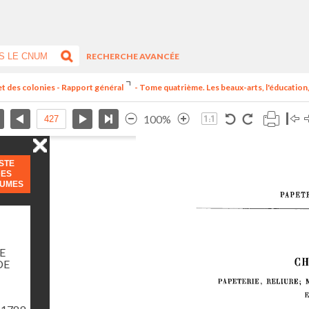
RECHERCHE AVANCÉE
et des colonies - Rapport général
- Tome quatrième. Les beaux-arts, l'éducation, 
100%
ISTE
DES
LUMES
E
DE