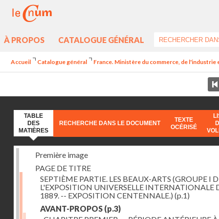
À PROPOS
CATALOGUE GÉNÉRAL
Accueil
Catalogue général
France. Ministère du commerce, de l'industrie 
TABLE
L
TEXTE
DES
RECHERCHE DANS LE DOCUMENT
OCÉRISÉ
MATIÈRES
VO
Première image
PAGE DE TITRE
SEPTIÈME PARTIE. LES BEAUX-ARTS (GROUPE I D
L'EXPOSITION UNIVERSELLE INTERNATIONALE 
1889. -- EXPOSITION CENTENNALE.)
(p.1)
AVANT-PROPOS
(p.3)