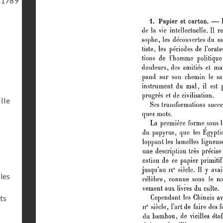
 1789
)
IIIe
les
ts