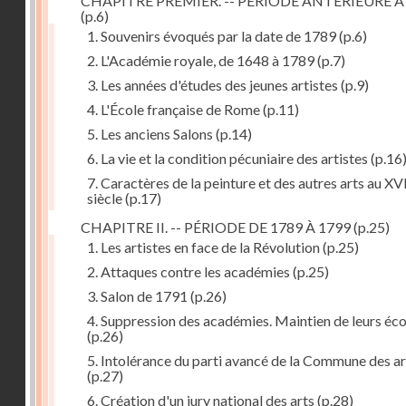
CHAPITRE PREMIER. -- PÉRIODE ANTÉRIEURE À
(p.6)
1. Souvenirs évoqués par la date de 1789
(p.6)
2. L'Académie royale, de 1648 à 1789
(p.7)
3. Les années d'études des jeunes artistes
(p.9)
4. L'École française de Rome
(p.11)
5. Les anciens Salons
(p.14)
6. La vie et la condition pécuniaire des artistes
(p.16
7. Caractères de la peinture et des autres arts au XV
siècle
(p.17)
CHAPITRE II. -- PÉRIODE DE 1789 À 1799
(p.25)
1. Les artistes en face de la Révolution
(p.25)
2. Attaques contre les académies
(p.25)
3. Salon de 1791
(p.26)
4. Suppression des académies. Maintien de leurs éco
(p.26)
5. Intolérance du parti avancé de la Commune des ar
(p.27)
6. Création d'un jury national des arts
(p.28)